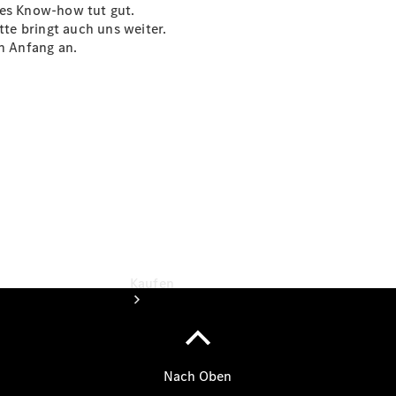
vereinbaren
ches Know-how tut gut.
Servicetermin
tte bringt auch uns weiter.
vereinbaren
von Anfang an.
Tel: +49
8236 999
573
Kaufen