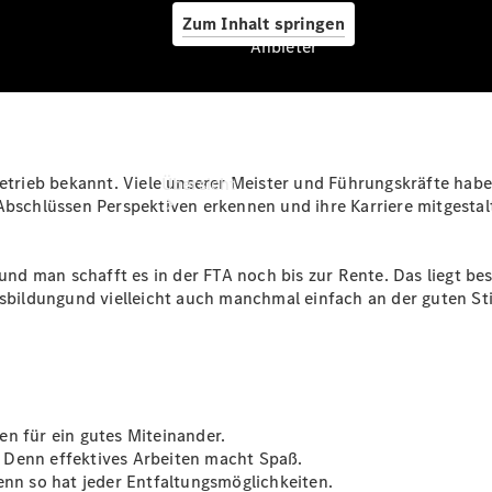
Zum Inhalt springen
Anbieter
Anbieter
sbetrieb bekannt. Viele unserer Meister und Führungskräfte hab
Übersicht
 Abschlüssen Perspektiven erkennen und ihre Karriere mitgesta
i und man schafft es in der FTA noch bis zur Rente. Das liegt b
bildungund vielleicht auch manchmal einfach an der guten S
Startseite
Ansprechpartner
finden
Probefahrt
en für ein gutes Miteinander.
vereinbaren
 Denn effektives Arbeiten macht Spaß.
Beratung
enn so hat jeder Entfaltungsmöglichkeiten.