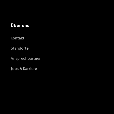
Übersicht
Gebrauchtwagensuche
Junge
Sterne
Digitale
Extras
Wartungsservice
-
Bedarfsgerechte
Wartung für
Ihren Mercedes-
Benz
Transporter.