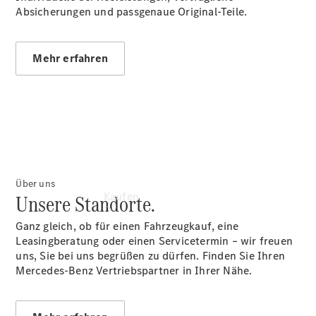
vereinbaren
Absicherungen und passgenaue Original-Teile.
Tel: +49
8236 999
573
Mehr erfahren
Über uns
Unsere Standorte.
Kaufen
Ganz gleich, ob für einen Fahrzeugkauf, eine
Leasingberatung oder einen Servicetermin – wir freuen
uns, Sie bei uns begrüßen zu dürfen. Finden Sie Ihren
Mercedes-Benz Vertriebspartner in Ihrer Nähe.
Übersicht