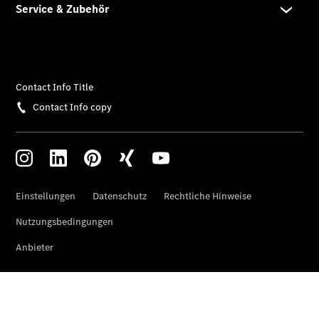
Übersicht
Serviceangebote
Reifen &
Kompletträder
Teile &
Zubehör
Pannen- &
Schadenhilfe
Reparatur &
Werkstatt
Rückrufe &
Umrüstungen
Warnung: Betrug
beim
Gebrauchtwagenkauf
Service für
Reisemobile
Finanzdienste
Digitale
Extras