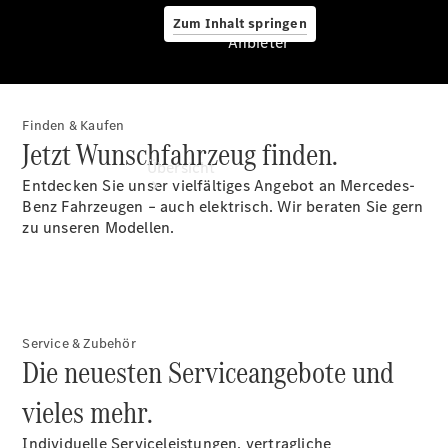
Zum Inhalt springen
Anbieter
Finden & Kaufen
Anbieter
Jetzt Wunschfahrzeug finden.
Übersicht
Entdecken Sie unser vielfältiges Angebot an Mercedes-
Benz Fahrzeugen – auch elektrisch. Wir beraten Sie gern
zu unseren Modellen.
Startseite
Service & Zubehör
Ansprechpartner
Die neuesten Serviceangebote und
finden
Beratung
vieles mehr.
vereinbaren
Servicetermin
Individuelle Serviceleistungen, vertragliche